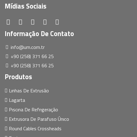
Mídias Sociais
Informação De Contato
info@um.com.tr
+90 (258) 371 66 25
+90 (258) 371 66 25
Produtos
Lınhas De Extrusão
Lagarta
Pıscına De Refrıgeração
Extrusora De Parafuso Únıco
Round Cables Crossheads