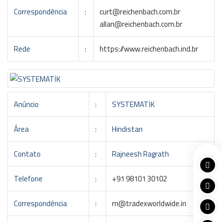
Correspondência
:
curt@reichenbach.com.br
allan@reichenbach.com.br
Rede
:
https://www.reichenbach.ind.br
Anúncio
:
SYSTEMATİK
Área
:
Hindistan
Contato
:
Rajneesh Ragrath
Telefone
:
+91 98101 30102
Correspondência
:
rn@tradexworldwide.in