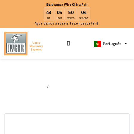
Выставка Wire China Fair
43
05
50
03
DIA
HORA
MINUTO
SEGUNDO
Aguardamos a sua visita ao nosso stand.
Portugu
Nossos Representantes
Casa
Nossos Representantes