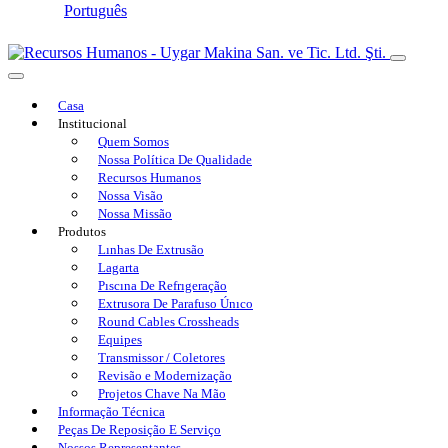
Português
Casa
Institucional
Quem Somos
Nossa Política De Qualidade
Recursos Humanos
Nossa Visão
Nossa Missão
Produtos
Lınhas De Extrusão
Lagarta
Pıscına De Refrıgeração
Extrusora De Parafuso Únıco
Round Cables Crossheads
Equipes
Transmissor / Coletores
Revisão e Modernização
Projetos Chave Na Mão
Informação Técnica
Peças De Reposição E Serviço
Nossos Representantes