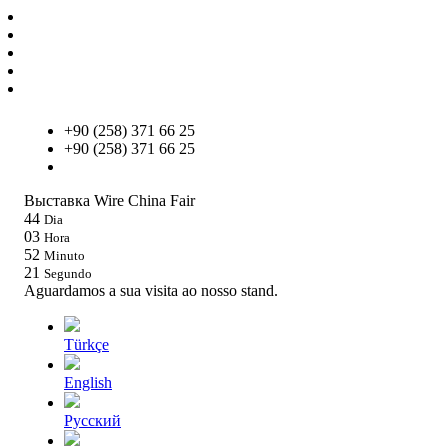
+90 (258) 371 66 25
+90 (258) 371 66 25
info@um.com.tr
Выставка Wire China Fair
44
Dia
03
Hora
52
Minuto
20
Segundo
Aguardamos a sua visita ao nosso stand.
Türkçe
English
Pусский