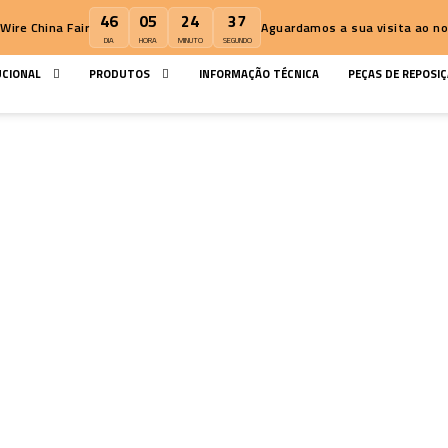
46
05
24
36
ыставка Wire China Fair
Aguardamos a
DIA
HORA
MINUTO
SEGUNDO
INSTITUCIONAL
PRODUTOS
INFORMAÇÃO TÉCNICA
CAÇÃO