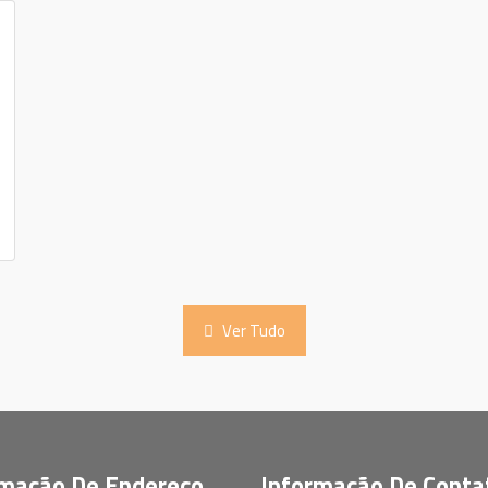
Ver Tudo
rmação De Endereço
Informação De Conta