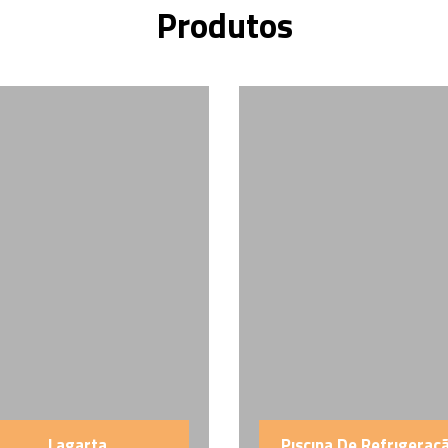
Produtos
Lagarta
Pıscına De Refrıgeraç