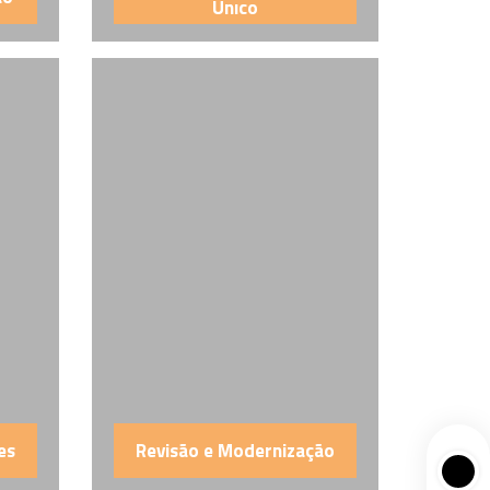
Únıco
es
Revisão e Modernização