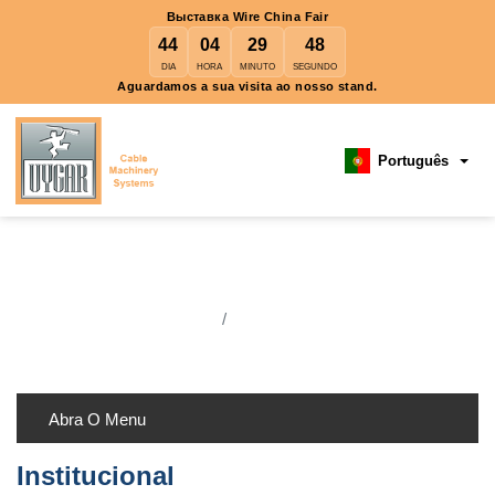
Выставка Wire China Fair
44
04
29
48
DIA
HORA
MINUTO
SEGUNDO
Aguardamos a sua visita ao nosso stand.
Portugu
Institucional
Casa
Institucional
Abra O Menu
Institucional