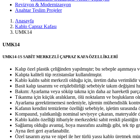
Revizyon & Modernizasyon
Anahtar Teslim Projeler
Anasayfa
Kablo Çapraz Kafası
UMK14
UMK14
UMK14-1S SABİT MERKEZLİ ÇAPRAZ KAFA ÖZELLİKLERİ
Kalıp özel plastik çeliğinden yapılmıştır; bu sebeple aşınmaya v
Kalıpta kaliteli tüp rezistanslar kullanılmıştır.
Kablo kalıbı sabit merkezli olduğu için, üretim daha verimlidi
Basit kalıp tasarımı ve erişilebilirliği sebebiyle takım değişimi hı
Bakım: Ayarlama veya söküp takma için daha az hareketli parça
Tıkanma için küçük aralıkların, ölü noktaların ve boşlukların ol
Ayarlama gerektirmemesi nedeniyle, işlemin mühendislik kontrolü
Kafanın kendini temizleme özelliği sebebiyle, işletim sırasında ö
Kompaund, yalıtkanlığı nominal seviyeye çıkaran, materyalde dur
Kablo kalıbı özelliği itibariyle merkezdeki sabit renkli plastiğin
Sağlamış olduğu avantaj, boya masrafını azalttığı gibi, tek tip g
Ayna ileri geri ayarlanabilir.
Özel tasarım ayna ve nipel ile her türlü yassı kablo üretmek m