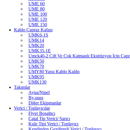
UME 60
UME 80
UME 100
UME 120
UME 150
Kablo Çapraz Kafası
UMK6-1S
UMK14
UMK20
UMK35-1E
Umck40-2 Çift Ve Çok Katmanlı Ekstrüzyon İçin Çapr
UMK50
UMK70
UMY80 Yassı Kablo Kalıbı
UMK95
UMK130
Takımlar
Ayna/Nipel
By-pass
Diğer Ekipmanlar
Verici / Toplayıcılar
Flyer Boşaltıcı
Çatal Tip Verici/ Sarıcı
Kule Tipi Verici / Toplayıcı
Kendinden Gezdirgeli Verici / Toplayıcı