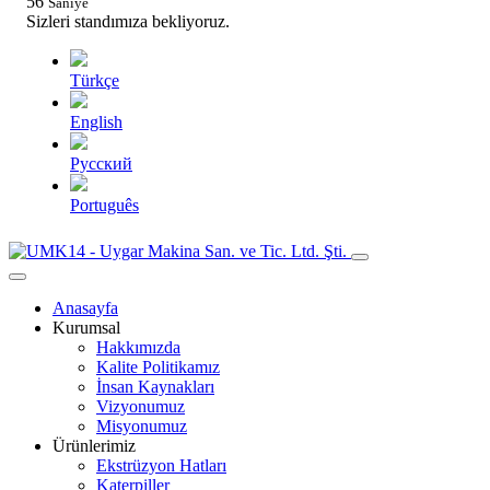
55
Saniye
Sizleri standımıza bekliyoruz.
Türkçe
English
Pусский
Português
Anasayfa
Kurumsal
Hakkımızda
Kalite Politikamız
İnsan Kaynakları
Vizyonumuz
Misyonumuz
Ürünlerimiz
Ekstrüzyon Hatları
Katerpiller