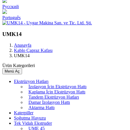
Pусский
Português
UMK14
Anasayfa
Kablo Çapraz Kafası
UMK14
Ürün Kategorileri
Menü Aç
Ekstrüzyon Hatları
İzolasyon İçin Ekstrüzyon Hattı
Kaplama İçin Ekstrüzyon Hattı
Tandem Ekstrüzyon Hatları
Damar İzolasyon Hattı
Aktarma Hattı
Katerpiller
Soğutma Havuzu
Tek Vidalı Ekstruder
UME 45