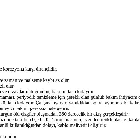
e korozyona karşı dirençlidir.
r ve zaman ve malzeme kaybı az olur.
zlı olur.
 ve cıvatalar olduğundan, bakımı daha kolaydır.
maması, periyodik temizleme için gerekli olan günlük bakım ihtiyacını o
 daha kolaydır. Çalışma ayarları yapıldıktan sonra, ayarlar sabit kalır.
nleyici bakımı gereksiz hale getirir.
gun ölü çizgiler oluşmadan 360 derecelik bir akış gerçekleştirir.
 üzerine takriben 0,10 – 0,15 mm arasında, istenilen renkli plastiği kapla
ranül kullanıldığından dolayı, kablo maliyetini düşürür.
ümkündür.