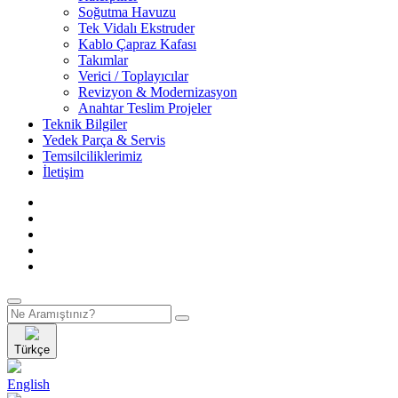
Soğutma Havuzu
Tek Vidalı Ekstruder
Kablo Çapraz Kafası
Takımlar
Verici / Toplayıcılar
Revizyon & Modernizasyon
Anahtar Teslim Projeler
Teknik Bilgiler
Yedek Parça & Servis
Temsilciliklerimiz
İletişim
Türkçe
English