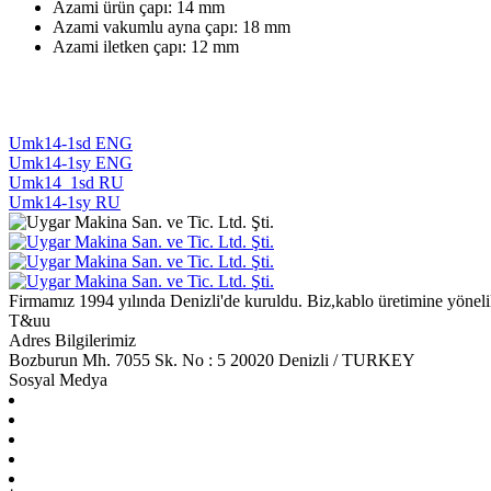
Azami ürün çapı: 14 mm
Azami vakumlu ayna çapı: 18 mm
Azami iletken çapı: 12 mm
Umk14-1sd ENG
Umk14-1sy ENG
Umk14_1sd RU
Umk14-1sy RU
Firmamız 1994 yılında Denizli'de kuruldu. Biz,kablo üretimine yöneli
T&uu
Adres Bilgilerimiz
Bozburun Mh. 7055 Sk. No : 5 20020 Denizli / TURKEY
Sosyal Medya