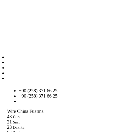
+90 (258) 371 66 25
+90 (258) 371 66 25
info@um.com.tr
Wire China Fuarına
43
Gün
21
Saat
23
Dakika