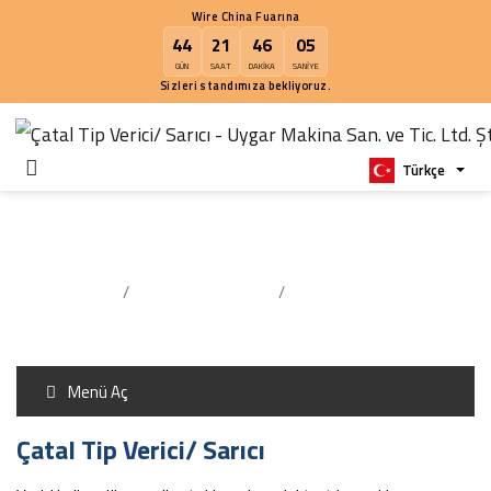
Wire China Fuarına
44
21
46
05
GÜN
SAAT
DAKIKA
SANIYE
Sizleri standımıza bekliyoruz.
Türk
Çatal Tip Verici/ Sarıcı
Anasayfa
Verici / Toplayıcılar
Çatal Tip Verici/ Sarıcı
Menü Aç
Çatal Tip Verici/ Sarıcı