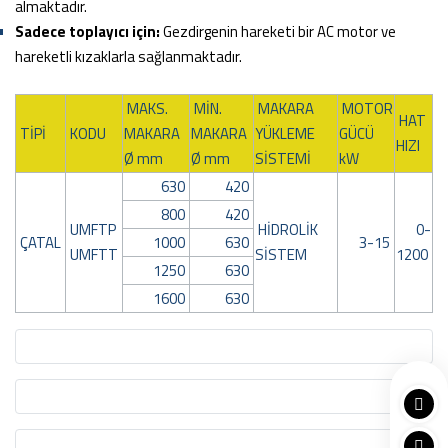
almaktadır.
Sadece toplayıcı için:
Gezdirgenin hareketi bir AC motor ve
hareketli kızaklarla sağlanmaktadır.
MAKS.
MİN.
MAKARA
MOTOR
HAT
TİPİ
KODU
MAKARA
MAKARA
YÜKLEME
GÜCÜ
HIZI
Ø mm
Ø mm
SİSTEMİ
kW
630
420
800
420
UMFTP
HİDROLİK
0-
ÇATAL
1000
630
3-15
UMFTT
SİSTEM
1200
1250
630
1600
630