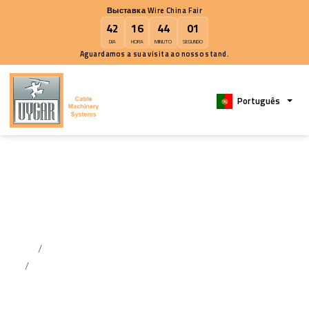
Выставка Wire China Fair
42
16
44
01
DIA
HORA
MINUTO
SEGUNDO
Aguardamos a sua visita ao nosso stand.
Portugu
Umck40-2 Cabeça Cruzada
Para Extrusão Dupla E Múltıpla
Camada
Casa
Round Cables Crossheads
Umck40-2 Cabeça Cruzada Para Extrusão Dupla E Múltıpla
Camada