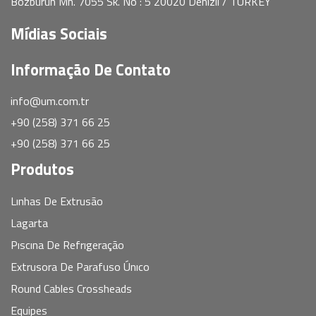
Bozburun Mh. 7055 Sk. No : 5 20020 Denizli / TURKEY
Mídias Sociais
Informação De Contato
info@um.com.tr
+90 (258) 371 66 25
+90 (258) 371 66 25
Produtos
Lınhas De Extrusão
Lagarta
Pıscına De Refrıgeração
Extrusora De Parafuso Únıco
Round Cables Crossheads
Equipes