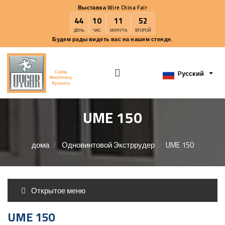
Выставка Wire China Fair
44
10
11
52
ДЕНЬ
ЧАС
МИНУТА
ВТОРОЙ
Будем рады видеть вас на нашем стенде.
Pусск
UME 150
дома
Одновинтовой Экстррудер
UME 150
Открытое меню
UME 150