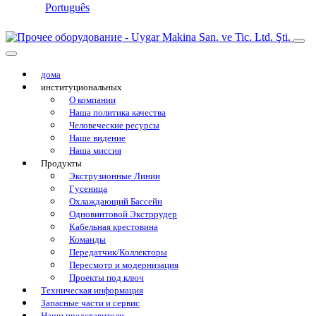
Português
дома
институциональных
О компании
Наша политика качества
Человеческие ресурсы
Наше видение
Наша миссия
Продукты
Экструзионные Линии
Гусеница
Охлаждающий Бассейн
Одновинтовой Экстррудер
Кабельная крестовина
Команды
Передатчик/Коллекторы
Пересмотр и модернизация
Проекты под ключ
Техническая информация
Запасные части и сервис
Наши представители