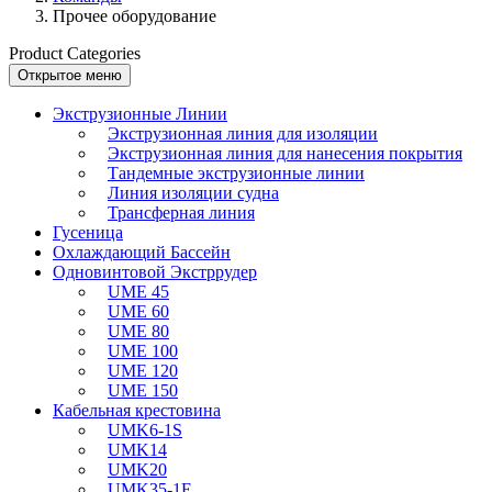
Прочее оборудование
Product Categories
Открытое меню
Экструзионные Линии
Экструзионная линия для изоляции
Экструзионная линия для нанесения покрытия
Тандемные экструзионные линии
Линия изоляции судна
Трансферная линия
Гусеница
Охлаждающий Бассейн
Одновинтовой Экстррудер
UME 45
UME 60
UME 80
UME 100
UME 120
UME 150
Кабельная крестовина
UMK6-1S
UMK14
UMK20
UMK35-1E