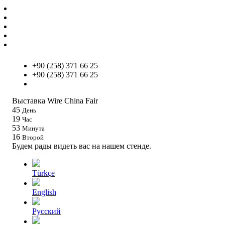
+90 (258) 371 66 25
+90 (258) 371 66 25
info@um.com.tr
Выставка Wire China Fair
45
День
19
Час
53
Минута
16
Второй
Будем рады видеть вас на нашем стенде.
Türkçe
English
Pусский