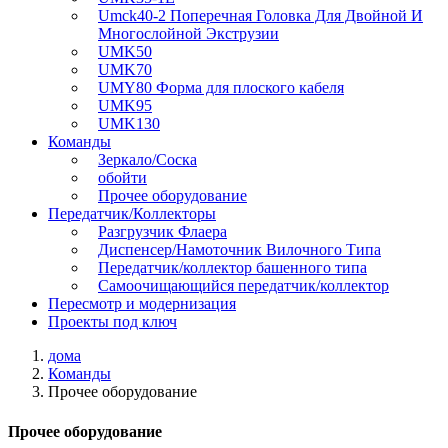
Umck40-2 Поперечная Головка Для Двойной И
Многослойной Экструзии
UMK50
UMK70
UMY80 Форма для плоского кабеля
UMK95
UMK130
Команды
Зеркало/Соска
обойти
Прочее оборудование
Передатчик/Коллекторы
Разгрузчик Флаера
Диспенсер/Намоточник Вилочного Типа
Передатчик/коллектор башенного типа
Самоочищающийся передатчик/коллектор
Пересмотр и модернизация
Проекты под ключ
дома
Команды
Прочее оборудование
Прочее оборудование