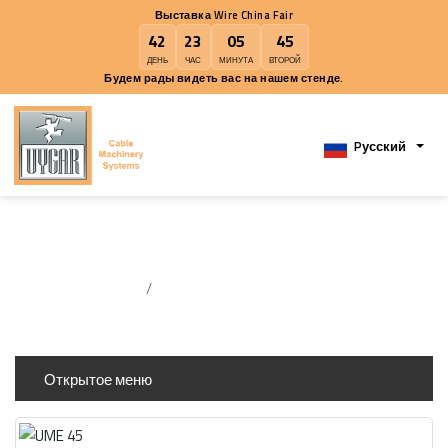
Выставка Wire China Fair
42
23
05
45
ДЕНЬ
ЧАС
МИНУТА
ВТОРОЙ
Будем рады видеть вас на нашем стенде.
Pусск
Одновинтовой Экстррудер
дома
Одновинтовой Экстррудер
Открытое меню