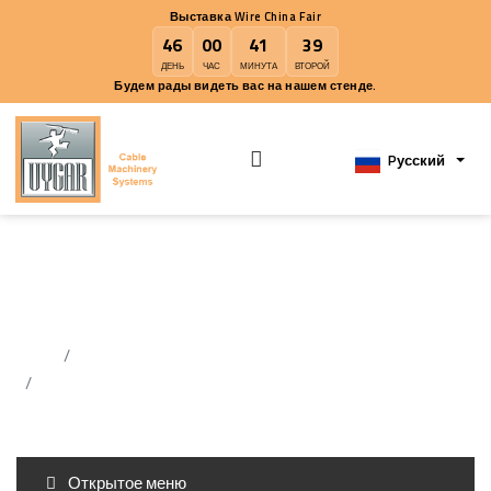
Выставка Wire China Fair
46
00
41
39
ДЕНЬ
ЧАС
МИНУТА
ВТОРОЙ
Будем рады видеть вас на нашем стенде.
Pусск
Диспенсер/Намоточник
Вилочного Типа
дома
Передатчик/Коллекторы
Диспенсер/Намоточник Вилочного Типа
Открытое меню