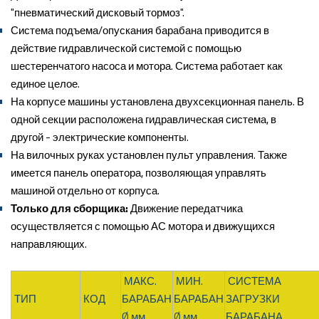
"пневматический дисковый тормоз".
Система подъема/опускания барабана приводится в
действие гидравлической системой с помощью
шестеренчатого насоса и мотора. Система работает как
единое целое.
На корпусе машины установлена двухсекционная панель. В
одной секции расположена гидравлическая система, в
другой - электрические компоненты.
На вилочных руках установлен пульт управления. Также
имеется панель оператора, позволяющая управлять
машиной отдельно от корпуса.
Только для сборщика:
Движение передатчика
осуществляется с помощью АС мотора и движущихся
направляющих.
МАКС.
МИН.
СИСТЕМА
ТИП
КОД
БАРАБАН
БАРАБАН
ЗАГРУЗКИ
Ø мм
Ø мм
БАРАБАНА